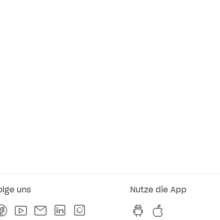
olge uns
Nutze die App
rkaufsstellen
Facebook
Youtube
Newsletter
Linkedln
Instagram
hvv switch App au
hvv switch A