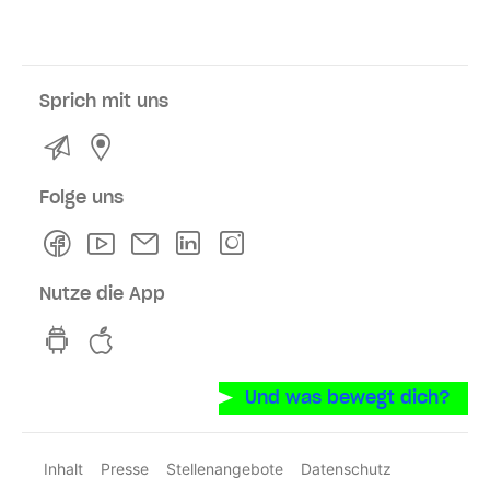
Sprich mit uns
Kontakt
Service- und Verkaufsstellen
Folge uns
Facebook
Youtube
Newsletter
Linkedln
Instagram
Nutze die App
hvv switch App auf GooglePlay
hvv switch App im iOS-Store
Und was bewegt dich?
Inhalt
Presse
Stellenangebote
Datenschutz