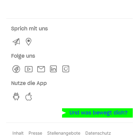
Sprich mit uns
Kontakt
Service- und Verkaufsstellen
Folge uns
Facebook
Youtube
Newsletter
Linkedln
Instagram
Nutze die App
hvv switch App auf GooglePlay
hvv switch App im iOS-Store
Und was bewegt dich?
Inhalt
Presse
Stellenangebote
Datenschutz