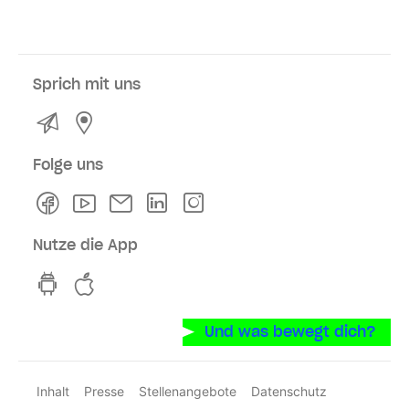
Sprich mit uns
Kontakt
Service- und Verkaufsstellen
Folge uns
Facebook
Youtube
Newsletter
Linkedln
Instagram
Nutze die App
hvv switch App auf GooglePlay
hvv switch App im iOS-Store
Und was bewegt dich?
Inhalt
Presse
Stellenangebote
Datenschutz