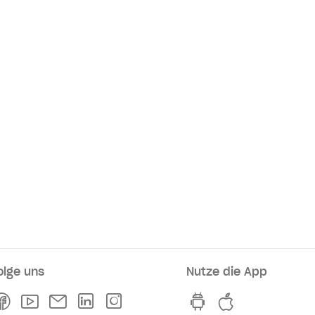
olge uns
Nutze die App
rkaufsstellen
Facebook
Youtube
Newsletter
Linkedln
Instagram
hvv switch App au
hvv switch A