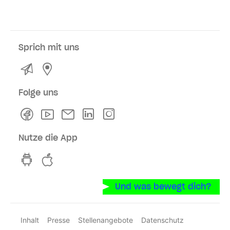
Sprich mit uns
Kontakt
Service- und Verkaufsstellen
Folge uns
Facebook
Youtube
Newsletter
Linkedln
Instagram
Nutze die App
hvv switch App auf GooglePlay
hvv switch App im iOS-Store
Und was bewegt dich?
Inhalt
Presse
Stellenangebote
Datenschutz