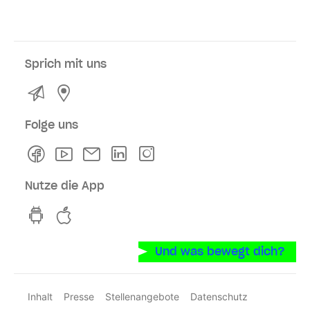
Sprich mit uns
Kontakt
Service- und Verkaufsstellen
Folge uns
Facebook
Youtube
Newsletter
Linkedln
Instagram
Nutze die App
hvv switch App auf GooglePlay
hvv switch App im iOS-Store
Und was bewegt dich?
Inhalt
Presse
Stellenangebote
Datenschutz