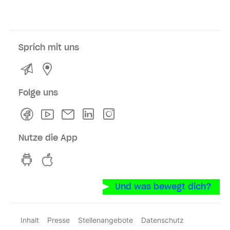
Sprich mit uns
Kontakt
Service- und Verkaufsstellen
Folge uns
Facebook
Youtube
Newsletter
Linkedln
Instagram
Nutze die App
hvv switch App auf GooglePlay
hvv switch App im iOS-Store
Und was bewegt dich?
Inhalt
Presse
Stellenangebote
Datenschutz