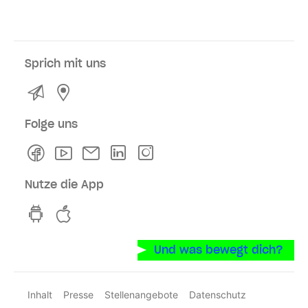
Sprich mit uns
Kontakt
Service- und Verkaufsstellen
Folge uns
Facebook
Youtube
Newsletter
Linkedln
Instagram
Nutze die App
hvv switch App auf GooglePlay
hvv switch App im iOS-Store
Und was bewegt dich?
Inhalt
Presse
Stellenangebote
Datenschutz