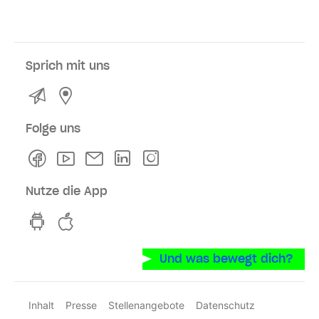
Sprich mit uns
Kontakt
Service- und Verkaufsstellen
Folge uns
Facebook
Youtube
Newsletter
Linkedln
Instagram
Nutze die App
hvv switch App auf GooglePlay
hvv switch App im iOS-Store
Und was bewegt dich?
Inhalt
Presse
Stellenangebote
Datenschutz