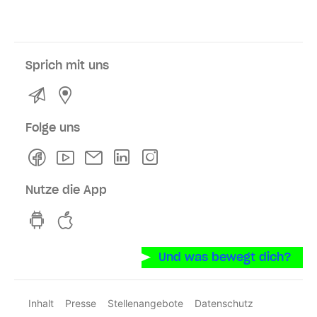
Sprich mit uns
Kontakt
Service- und Verkaufsstellen
Folge uns
Facebook
Youtube
Newsletter
Linkedln
Instagram
Nutze die App
hvv switch App auf GooglePlay
hvv switch App im iOS-Store
Und was bewegt dich?
Inhalt
Presse
Stellenangebote
Datenschutz