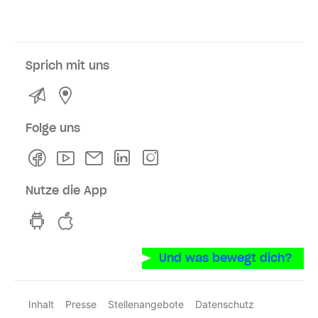
Sprich mit uns
Kontakt
Service- und Verkaufsstellen
Folge uns
Facebook
Youtube
Newsletter
Linkedln
Instagram
Nutze die App
hvv switch App auf GooglePlay
hvv switch App im iOS-Store
Und was bewegt dich?
Inhalt
Presse
Stellenangebote
Datenschutz