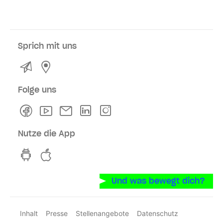
Sprich mit uns
Kontakt
Service- und Verkaufsstellen
Folge uns
Facebook
Youtube
Newsletter
Linkedln
Instagram
Nutze die App
hvv switch App auf GooglePlay
hvv switch App im iOS-Store
Und was bewegt dich?
Inhalt
Presse
Stellenangebote
Datenschutz