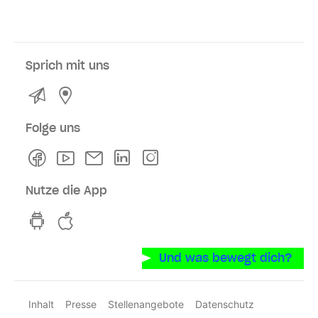
Sprich mit uns
Kontakt
Service- und Verkaufsstellen
Folge uns
Facebook
Youtube
Newsletter
Linkedln
Instagram
Nutze die App
hvv switch App auf GooglePlay
hvv switch App im iOS-Store
Und was bewegt dich?
Inhalt
Presse
Stellenangebote
Datenschutz