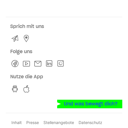
Sprich mit uns
Kontakt
Service- und Verkaufsstellen
Folge uns
Facebook
Youtube
Newsletter
Linkedln
Instagram
Nutze die App
hvv switch App auf GooglePlay
hvv switch App im iOS-Store
Und was bewegt dich?
Inhalt
Presse
Stellenangebote
Datenschutz