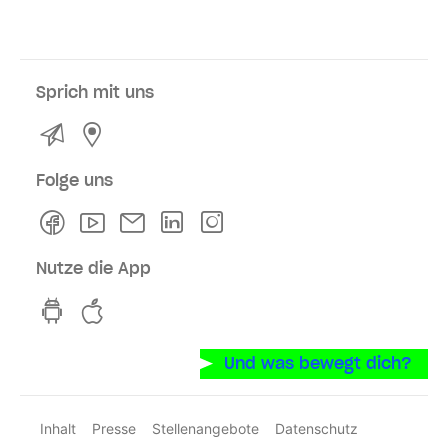
Sprich mit uns
Kontakt
Service- und Verkaufsstellen
Folge uns
Facebook
Youtube
Newsletter
Linkedln
Instagram
Nutze die App
hvv switch App auf GooglePlay
hvv switch App im iOS-Store
Und was bewegt dich?
Inhalt
Presse
Stellenangebote
Datenschutz