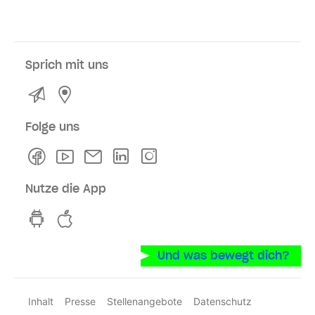
Sprich mit uns
Kontakt
Service- und Verkaufsstellen
Folge uns
Facebook
Youtube
Newsletter
Linkedln
Instagram
Nutze die App
hvv switch App auf GooglePlay
hvv switch App im iOS-Store
Und was bewegt dich?
Inhalt
Presse
Stellenangebote
Datenschutz