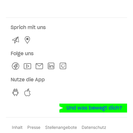
Sprich mit uns
Kontakt
Service- und Verkaufsstellen
Folge uns
Facebook
Youtube
Newsletter
Linkedln
Instagram
Nutze die App
hvv switch App auf GooglePlay
hvv switch App im iOS-Store
Und was bewegt dich?
Inhalt
Presse
Stellenangebote
Datenschutz