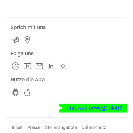
Sprich mit uns
Kontakt
Service- und Verkaufsstellen
Folge uns
Facebook
Youtube
Newsletter
Linkedln
Instagram
Nutze die App
hvv switch App auf GooglePlay
hvv switch App im iOS-Store
Und was bewegt dich?
Inhalt
Presse
Stellenangebote
Datenschutz