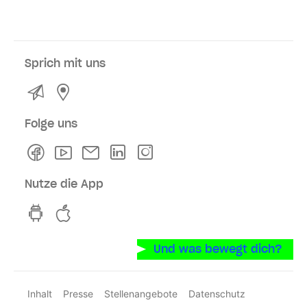
Sprich mit uns
Kontakt
Service- und Verkaufsstellen
Folge uns
Facebook
Youtube
Newsletter
Linkedln
Instagram
Nutze die App
hvv switch App auf GooglePlay
hvv switch App im iOS-Store
Und was bewegt dich?
Inhalt
Presse
Stellenangebote
Datenschutz