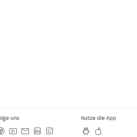
olge uns
Nutze die App
rkaufsstellen
Facebook
Youtube
Newsletter
Linkedln
Instagram
hvv switch App au
hvv switch A