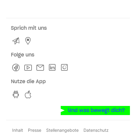
Sprich mit uns
Kontakt
Service- und Verkaufsstellen
Folge uns
Facebook
Youtube
Newsletter
Linkedln
Instagram
Nutze die App
hvv switch App auf GooglePlay
hvv switch App im iOS-Store
Und was bewegt dich?
Inhalt
Presse
Stellenangebote
Datenschutz