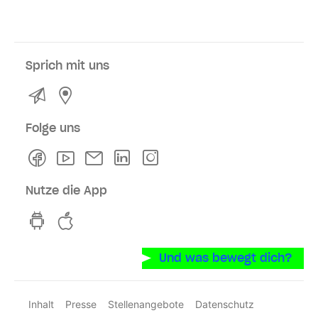
Sprich mit uns
Kontakt
Service- und Verkaufsstellen
Folge uns
Facebook
Youtube
Newsletter
Linkedln
Instagram
Nutze die App
hvv switch App auf GooglePlay
hvv switch App im iOS-Store
Und was bewegt dich?
Inhalt
Presse
Stellenangebote
Datenschutz