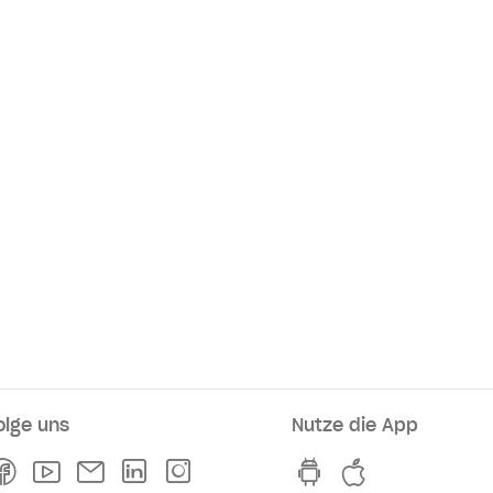
olge uns
Nutze die App
rkaufsstellen
Facebook
Youtube
Newsletter
Linkedln
Instagram
hvv switch App au
hvv switch A