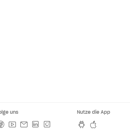
olge uns
Nutze die App
rkaufsstellen
Facebook
Youtube
Newsletter
Linkedln
Instagram
hvv switch App au
hvv switch A