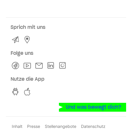
Sprich mit uns
Kontakt
Service- und Verkaufsstellen
Folge uns
Facebook
Youtube
Newsletter
Linkedln
Instagram
Nutze die App
hvv switch App auf GooglePlay
hvv switch App im iOS-Store
Und was bewegt dich?
Inhalt
Presse
Stellenangebote
Datenschutz