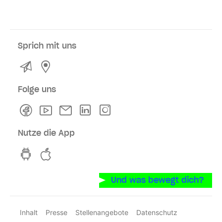
Sprich mit uns
Kontakt
Service- und Verkaufsstellen
Folge uns
Facebook
Youtube
Newsletter
Linkedln
Instagram
Nutze die App
hvv switch App auf GooglePlay
hvv switch App im iOS-Store
Und was bewegt dich?
Inhalt
Presse
Stellenangebote
Datenschutz