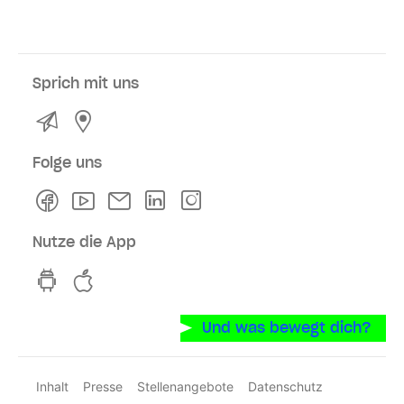
Sprich mit uns
Kontakt
Service- und Verkaufsstellen
Folge uns
Facebook
Youtube
Newsletter
Linkedln
Instagram
Nutze die App
hvv switch App auf GooglePlay
hvv switch App im iOS-Store
Und was bewegt dich?
Inhalt
Presse
Stellenangebote
Datenschutz