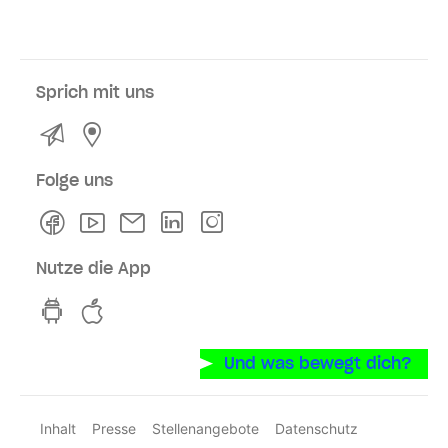
Sprich mit uns
Kontakt
Service- und Verkaufsstellen
Folge uns
Facebook
Youtube
Newsletter
Linkedln
Instagram
Nutze die App
hvv switch App auf GooglePlay
hvv switch App im iOS-Store
Und was bewegt dich?
Inhalt
Presse
Stellenangebote
Datenschutz