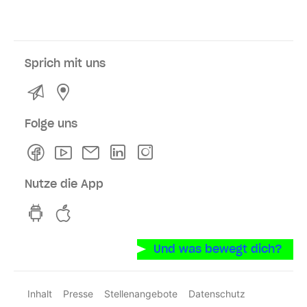
Sprich mit uns
Kontakt
Service- und Verkaufsstellen
Folge uns
Facebook
Youtube
Newsletter
Linkedln
Instagram
Nutze die App
hvv switch App auf GooglePlay
hvv switch App im iOS-Store
Und was bewegt dich?
Inhalt
Presse
Stellenangebote
Datenschutz