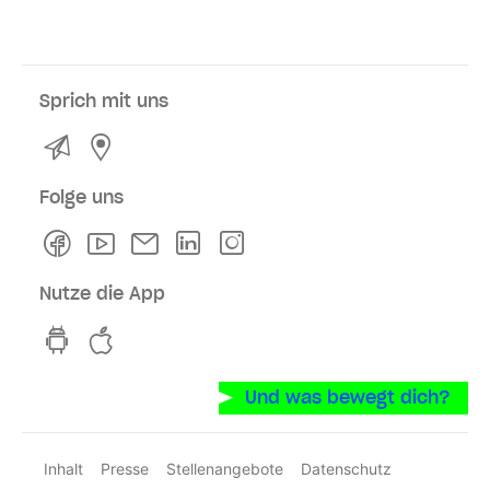
Sprich mit uns
Kontakt
Service- und Verkaufsstellen
Folge uns
Facebook
Youtube
Newsletter
Linkedln
Instagram
Nutze die App
hvv switch App auf GooglePlay
hvv switch App im iOS-Store
Und was bewegt dich?
Inhalt
Presse
Stellenangebote
Datenschutz