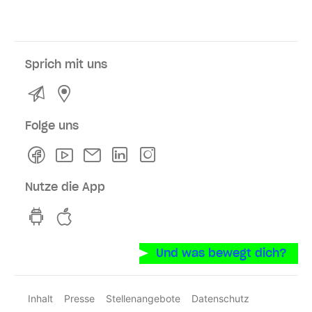
Sprich mit uns
Kontakt
Service- und Verkaufsstellen
Folge uns
Facebook
Youtube
Newsletter
Linkedln
Instagram
Nutze die App
hvv switch App auf GooglePlay
hvv switch App im iOS-Store
Und was bewegt dich?
Inhalt
Presse
Stellenangebote
Datenschutz