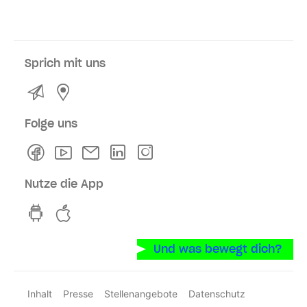
Sprich mit uns
Kontakt
Service- und Verkaufsstellen
Folge uns
Facebook
Youtube
Newsletter
Linkedln
Instagram
Nutze die App
hvv switch App auf GooglePlay
hvv switch App im iOS-Store
Und was bewegt dich?
Inhalt
Presse
Stellenangebote
Datenschutz