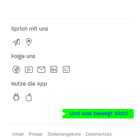
Sprich mit uns
Kontakt
Service- und Verkaufsstellen
Folge uns
Facebook
Youtube
Newsletter
Linkedln
Instagram
Nutze die App
hvv switch App auf GooglePlay
hvv switch App im iOS-Store
Und was bewegt dich?
Inhalt
Presse
Stellenangebote
Datenschutz