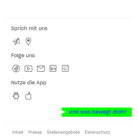
Sprich mit uns
Kontakt
Service- und Verkaufsstellen
Folge uns
Facebook
Youtube
Newsletter
Linkedln
Instagram
Nutze die App
hvv switch App auf GooglePlay
hvv switch App im iOS-Store
Und was bewegt dich?
Inhalt
Presse
Stellenangebote
Datenschutz