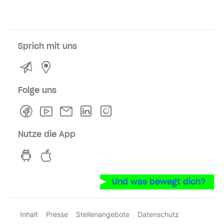
Sprich mit uns
Kontakt
Service- und Verkaufsstellen
Folge uns
Facebook
Youtube
Newsletter
Linkedln
Instagram
Nutze die App
hvv switch App auf GooglePlay
hvv switch App im iOS-Store
Und was bewegt dich?
Inhalt
Presse
Stellenangebote
Datenschutz