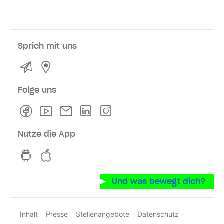
Sprich mit uns
Kontakt
Service- und Verkaufsstellen
Folge uns
Facebook
Youtube
Newsletter
Linkedln
Instagram
Nutze die App
hvv switch App auf GooglePlay
hvv switch App im iOS-Store
Und was bewegt dich?
Inhalt
Presse
Stellenangebote
Datenschutz