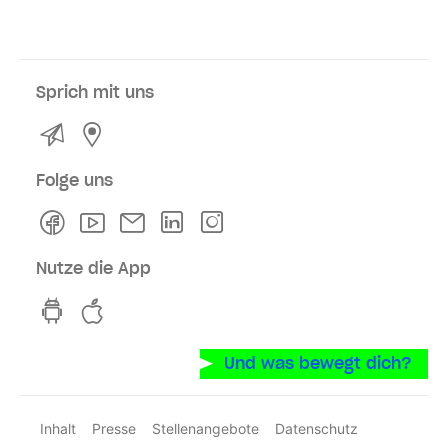
Sprich mit uns
Kontakt
Service- und Verkaufsstellen
Folge uns
Facebook
Youtube
Newsletter
Linkedln
Instagram
Nutze die App
hvv switch App auf GooglePlay
hvv switch App im iOS-Store
Und was bewegt dich?
Inhalt
Presse
Stellenangebote
Datenschutz