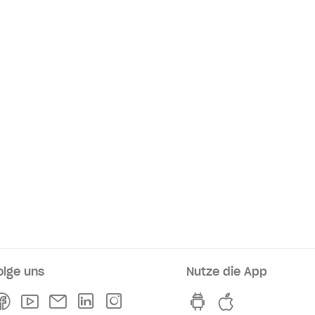
olge uns
Nutze die App
rkaufsstellen
Facebook
Youtube
Newsletter
Linkedln
Instagram
hvv switch App au
hvv switch A