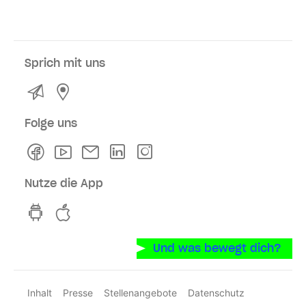
Sprich mit uns
Kontakt
Service- und Verkaufsstellen
Folge uns
Facebook
Youtube
Newsletter
Linkedln
Instagram
Nutze die App
hvv switch App auf GooglePlay
hvv switch App im iOS-Store
Und was bewegt dich?
Inhalt
Presse
Stellenangebote
Datenschutz