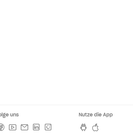
olge uns
Nutze die App
rkaufsstellen
Facebook
Youtube
Newsletter
Linkedln
Instagram
hvv switch App au
hvv switch A