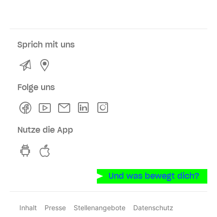
Sprich mit uns
Kontakt
Service- und Verkaufsstellen
Folge uns
Facebook
Youtube
Newsletter
Linkedln
Instagram
Nutze die App
hvv switch App auf GooglePlay
hvv switch App im iOS-Store
Und was bewegt dich?
Inhalt
Presse
Stellenangebote
Datenschutz