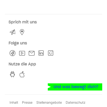
Sprich mit uns
Kontakt
Service- und Verkaufsstellen
Folge uns
Facebook
Youtube
Newsletter
Linkedln
Instagram
Nutze die App
hvv switch App auf GooglePlay
hvv switch App im iOS-Store
Und was bewegt dich?
Inhalt
Presse
Stellenangebote
Datenschutz