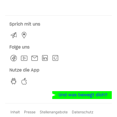
Sprich mit uns
Kontakt
Service- und Verkaufsstellen
Folge uns
Facebook
Youtube
Newsletter
Linkedln
Instagram
Nutze die App
hvv switch App auf GooglePlay
hvv switch App im iOS-Store
Und was bewegt dich?
Inhalt
Presse
Stellenangebote
Datenschutz