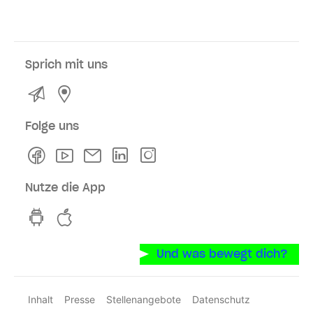
Sprich mit uns
Kontakt
Service- und Verkaufsstellen
Folge uns
Facebook
Youtube
Newsletter
Linkedln
Instagram
Nutze die App
hvv switch App auf GooglePlay
hvv switch App im iOS-Store
Und was bewegt dich?
Inhalt
Presse
Stellenangebote
Datenschutz