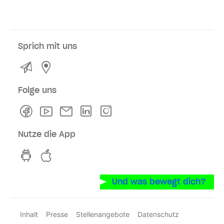
Sprich mit uns
Kontakt
Service- und Verkaufsstellen
Folge uns
Facebook
Youtube
Newsletter
Linkedln
Instagram
Nutze die App
hvv switch App auf GooglePlay
hvv switch App im iOS-Store
Und was bewegt dich?
Inhalt
Presse
Stellenangebote
Datenschutz