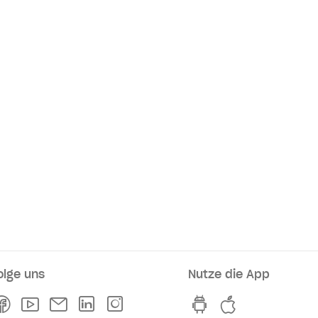
olge uns
Nutze die App
rkaufsstellen
Facebook
Youtube
Newsletter
Linkedln
Instagram
hvv switch App au
hvv switch A