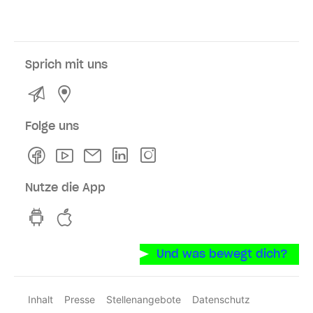
Sprich mit uns
Kontakt
Service- und Verkaufsstellen
Folge uns
Facebook
Youtube
Newsletter
Linkedln
Instagram
Nutze die App
hvv switch App auf GooglePlay
hvv switch App im iOS-Store
Und was bewegt dich?
Inhalt
Presse
Stellenangebote
Datenschutz