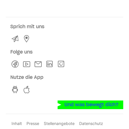
Sprich mit uns
Kontakt
Service- und Verkaufsstellen
Folge uns
Facebook
Youtube
Newsletter
Linkedln
Instagram
Nutze die App
hvv switch App auf GooglePlay
hvv switch App im iOS-Store
Und was bewegt dich?
Inhalt
Presse
Stellenangebote
Datenschutz