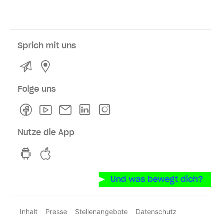
Sprich mit uns
Kontakt
Service- und Verkaufsstellen
Folge uns
Facebook
Youtube
Newsletter
Linkedln
Instagram
Nutze die App
hvv switch App auf GooglePlay
hvv switch App im iOS-Store
Und was bewegt dich?
Inhalt
Presse
Stellenangebote
Datenschutz